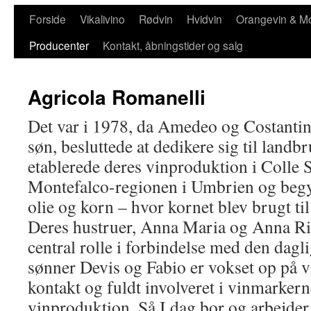
Forside
Vikalivino
Rødvin
Hvidvin
Orangevin & M
Producenter
Kontakt, åbningstider og salg
Agricola Romanelli
Det var i 1978, da Amedeo og Costantin
søn, besluttede at dedikere sig til landbr
etablerede deres vinproduktion i Colle 
Montefalco-regionen i Umbrien og begy
olie og korn – hvor kornet blev brugt til
Deres hustruer, Anna Maria og Anna Rita
central rolle i forbindelse med den dagli
sønner Devis og Fabio er vokset op på v
kontakt og fuldt involveret i vinmarker
vinproduktion. Så I dag bor og arbejder 