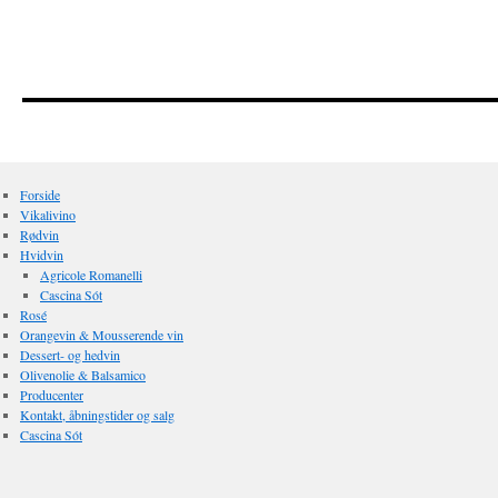
Forside
Vikalivino
Rødvin
Hvidvin
Agricole Romanelli
Cascina Sót
Rosé
Orangevin & Mousserende vin
Dessert- og hedvin
Olivenolie & Balsamico
Producenter
Kontakt, åbningstider og salg
Cascina Sót